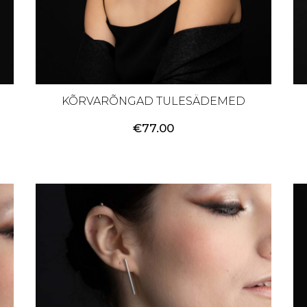
KÕRVARÕNGAD TULESÄDEMED
€
77.00