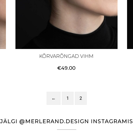
KÕRVARÕNGAD VIHM
€
49.00
←
1
2
JÄLGI @MERLERAND.DESIGN INSTAGRAMIS