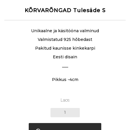
KÕRVARÕNGAD Tulesäde S
Unikaalne ja käsitööna valminud
Valmistatud 925 hõbedast
Pakitud kaunisse kinkekarpi
Eesti disain
___
Pikkus -4cm
Laos
KÕRVARÕNGAD
Tulesäde