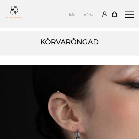
EST
ENG
KÕRVARÕNGAD