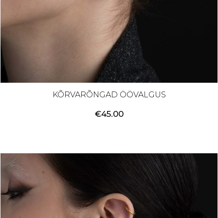
KÕRVARÕNGAD ÖÖVALGUS
€
45.00