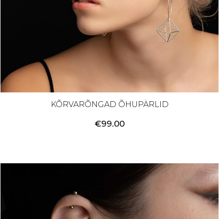
KÕRVARÕNGAD ÕHUPÄRLID
€
99.00