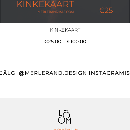
KINKEKAART
Price
€
25.00
–
€
100.00
range:
€25.00
through
€100.00
JÄLGI @MERLERAND.DESIGN INSTAGRAMIS