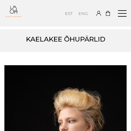
EST
ENG
KAELAKEE ÕHUPÄRLID