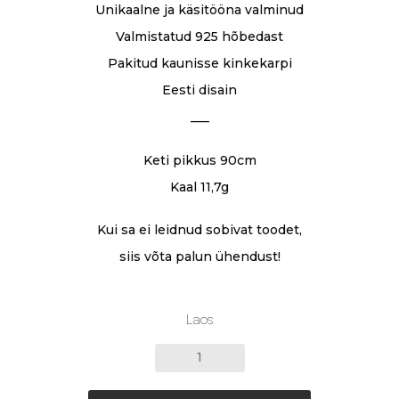
Unikaalne ja käsitööna valminud
Valmistatud 925 hõbedast
Pakitud kaunisse kinkekarpi
Eesti disain
___
Keti pikkus 90cm
Kaal 11,7g
Kui sa ei leidnud sobivat toodet,
siis võta palun ühendust!
Laos
KAELAKEE
ÕHUPÄRLID