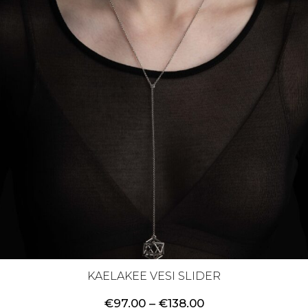
KAELAKEE VESI SLIDER
Price
€
97.00
–
€
138.00