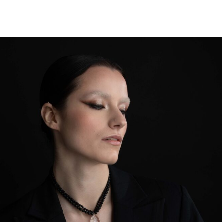
range:
€97.00
through
€138.00