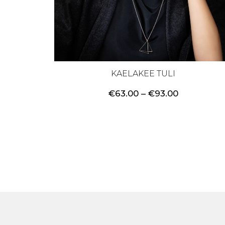
KAELAKEE TULI
Price
€
63.00
–
€
93.00
range:
€63.00
through
€93.00