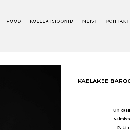
POOD
KOLLEKTSIOONID
MEIST
KONTAKT
E BAROCO KRISTALLMEDALJON ONY
KAELAKEE BARO
Unikaal
Valmist
Pakit