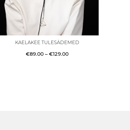
KAELAKEE TULESÄDEMED
Price
€
89.00
–
€
129.00
range:
€89.00
through
€129.00