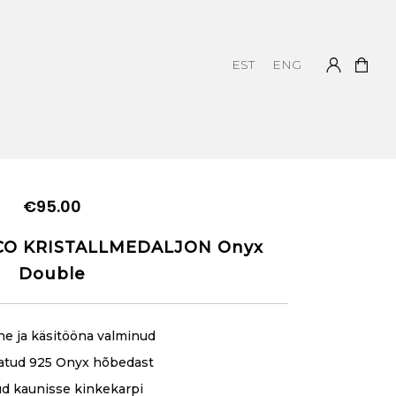
EST
ENG
X DOUBLE
€
95.00
CO KRISTALLMEDALJON Onyx
Double
ne ja käsitööna valminud
atud 925 Onyx hõbedast
ud kaunisse kinkekarpi