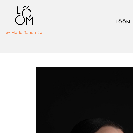
LÕÕM
KAELAKE